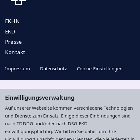
EKHN
EKD
Presse
Kontakt
Impressum
Datenschutz
Cookie-Einstellungen
Aktuelle Nachrichten, geistige Impulse ...
Einwilligungsverwaltung
Auf unserer Webseite kommen verschiedene Technologien
Newsletter entdecken
und Dienste zum Einsatz. Einige dieser Einbindungen sind
nach TDDDG und/oder nach DSG-EKD
einwilligungspflichtig. Wir bitten Sie daher um Ihre
Adresse
Einwilligung zu nachfolgenden Diensten, die Sie jederzeit in